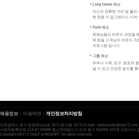
Long Game 레슨
자신의 정확한 거리 및 볼의
해 한층 더 업그레이드 시켜
Field 레슨
회원님들의 라운드 과정을 
략 등을 고객님의 라운드 과
프로그램 입니다.
그룹 레슨
부부나 가족, 친구, 동료와
낼 수 있고 건강한 골프를 
채용정보
이용약관
개인정보처리방침
인천광역시 중구 영종해안남로 19-5 (운서동 2877) E-mail : webmaster@sky72.com
사업자등록번호 214-87-09498 통신판매업신고 인천 중구 제2006-103호 대표이사
Copyright SKY72 GOLF & RESORT. All rights reserved.