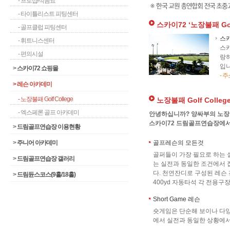
- 프로샵/식음료
- 타이틀리스트 피팅센터
스카이72 ‘노장불패 Gol
- 골프클럽 피팅센터
스
- 휘트니스센터
스카
- 편의시설
랑하
입니
>
스카이72 쇼핑몰
- 
>
레슨 아카데미
- 노장불패 Golf College
노장불패 Golf Colle
- 엑스페론 골프 아카데미
안녕하십니까? 양싸부의 노장불패,
스카이72 드림골프연습장에서 G
>
드림골프연습장 이용현황
>
주니어 아카데미
골프레슨의 모든것
골퍼들이 가장 필요로 하는 실
>
드림골프연습장 갤러리
는 실전과 동일한 조건에서 
다. 천연잔디로 구성된 레슨
>
드림듄스코스(9홀/18홀)
400yd 자동타석 각 전용
Short Game 레슨
숏게임은 단순해 보이나 다
에서 실전과 동일한 상황에서