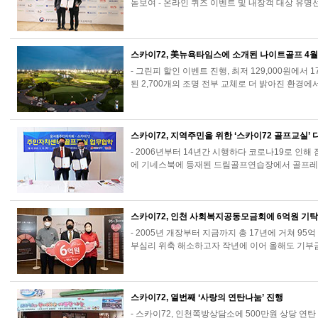
돋보여 - 온라인 퀴즈 이벤트 및 내장객 대상 유명
스카이72, 美뉴욕타임스에 소개된 나이트골프 4월
- 그린피 할인 이벤트 진행, 최저 129,000원에서 
된 2,700개의 조명 전부 교체로 더 밝아진 환경에
스카이72, 지역주민을 위한 ‘스카이72 골프교실’ 
- 2006년부터 14년간 시행하다 코로나19로 인해 잠
에 기네스북에 등재된 드림골프연습장에서 골프레
스카이72, 인천 사회복지공동모금회에 6억원 기탁해
- 2005년 개장부터 지금까지 총 17년에 거쳐 95억
부심리 위축 해소하고자 작년에 이어 올해도 기부
스카이72, 열번째 ‘사랑의 연탄나눔’ 진행
- 스카이72, 인천쪽방상담소에 500만원 상당 연탄