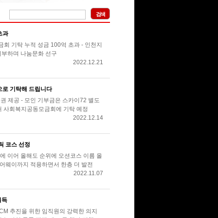
검색
초과
회 기탁 누적 성금 100억 초과 - 인천지
 기부하며 나눔문화 선구
2022.12.21
으로 기탁해 드립니다
권 제공 - 모인 기부금은 스카이72 별도
 통해 사회복지공동모금회에 기탁 예정
2022.12.14
블릭 코스 선정
1년에 이어 올해도 순위에 오션코스 이름 올
 페어웨이까지 적용하면서 한층 더 발전
2022.11.07
획득
CCM 추진을 위한 임직원의 강력한 의지