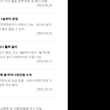
선수 사인 물품 깜짝 배포 등 행사 진행
2022.06.10
 1일부터 운영
179,000원까지 라운드 가능 - 코스에 설치
서 골프 즐길 수 있어
2022.03.31
다시 활짝 열어
시 중단, 오는 4월부터 재개 - 월 9만원
슨도 받고 자동타석도 이용 가능
2022.03.17
 총 95억 3천만원 누적
 3천만원 성금 전달 - 코로나19로 인한 기
금액 규모 확대
2021.12.13
 교환증 및 식품/생필품 박스 전달